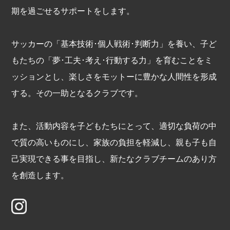
期を過ごせるサポートをします。
当チームは、お客さまよりお預かりした
個人情報を適切に管理し、次のいずれか
サッカーの「基本技術･個人戦術･判断力」を養い、子ど
に該当する場合を除き、個人情報を第三
もたちの「夢･工夫･考え･行動する力」を育むことをミ
者に開示いたしません。
ッションとし、楽しさをモットーに豊かな人間性を形成
・お客さまの同意がある場合
する。その一助となるクラブです。
・お客さまが希望されるサービスを行な
うために当チームが業務を委託する業者
また、活動内容を子どもたちにとって、適切な負荷の中
に対して開示する場合
で質の高いものにし、家族の負担を軽減し、親も子も自
・法令に基づき開示することが必要であ
己実現できる事を目指し、新たなクラブチームのあり方
る場合
を創造します。
個人情報の安全対策
当チームは、個人情報の正確性及び安全
性確保のために、セキュリティに万全の
対策を講じています。