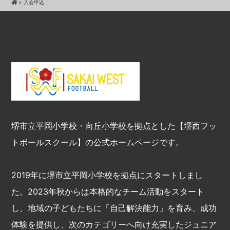
>
入会申込
必要な措置を講じ、安全対策を実施し個
人情報の厳重な管理を行ないます。
個人情報の利用目的
本ウェブサイトでは、お客様からのお問
い合わせ時に、お名前、e-mailアドレ
ス、電話番号等の個人情報をご登録いた
だく場合がございますが、これらの個人
堺市立平岡小学校・向丘小学校を拠点とした【堺西フッ
情報はご提供いただく際の目的以外では
トボールスクール】の公式ホームページです。
利用いたしません。
お客さまからお預かりした個人情報は、
2019年に堺市立平岡小学校を拠点にスタートしまし
当チームからのご連絡や業務のご案内や
た。2023年秋からは本格的なチーム活動をスタート
ご質問に対する回答として、電子メール
し、地域の子どもたちに「自己解決能力」を育み、成功
や資料のご送付に利用いたします。
体験を提供し、次のカテゴリーへ向け充実したジュニア
個人情報の第三者への開示・提供の禁止