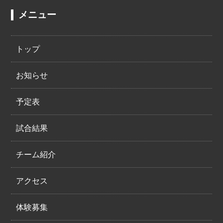
ご本人の照会
メニュー
お客さまがご本人の個人情報の照会・修
正・削除などをご希望される場合には、
トップ
ご本人であることを確認の上、対応させ
お知らせ
ていただきます。
法令、規範の遵守と見直し
予定表
当チームは、保有する個人情報に関して
適用される日本の法令、その他規範を遵
試合結果
守するとともに、本ポリシーの内容を適
チーム紹介
宜見直し、その改善に努めます。
お問い合せ先
アクセス
当チームの個人情報の取扱に関するお問
い合せは下記までご連絡ください。
体験募集
堺西フットボールスクール