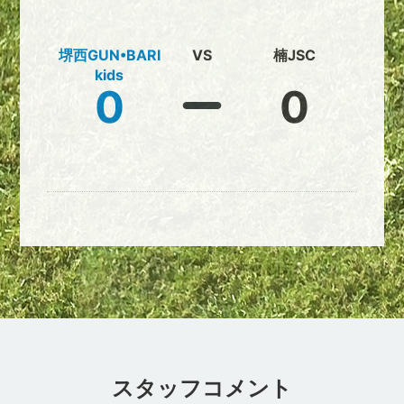
堺西GUN•BARI
VS
楠JSC
kids
0
0
スタッフコメント