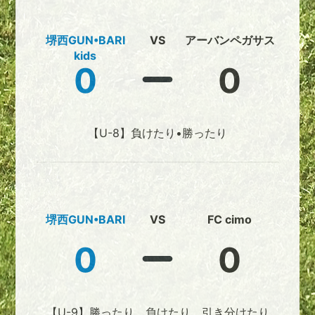
堺西GUN•BARI
VS
アーバンペガサス
kids
0
0
【U-8】負けたり•勝ったり
堺西GUN•BARI
VS
FC cimo
0
0
【U-9】勝ったり、負けたり、引き分けたり