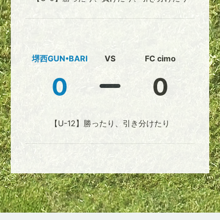
堺西GUN•BARI
VS
FC cimo
0
0
【U-12】勝ったり、引き分けたり