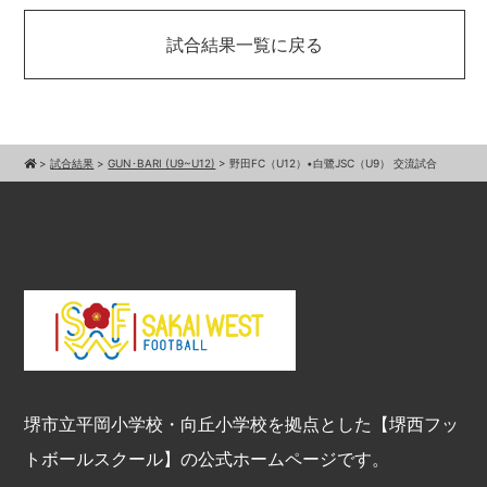
試合結果一覧に戻る
>
試合結果
>
GUN･BARI (U9~U12)
>
野田FC（U12）•白鷺JSC（U9） 交流試合
堺市立平岡小学校・向丘小学校を拠点とした【堺西フッ
トボールスクール】の公式ホームページです。