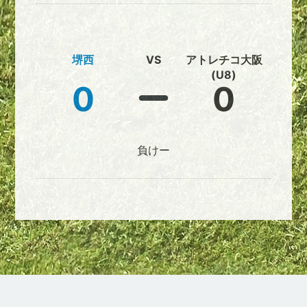
堺西
VS
アトレチコ大阪
(U8)
0
0
負けー