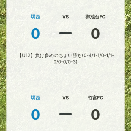
堺西
VS
御池台FC
0
0
【U12】負け多めのちょい勝ち(0-4/1-1/0-1/1-
0/0-0/0-3)
堺西
VS
竹宮FC
0
0