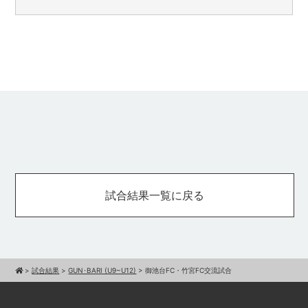
試合結果一覧に戻る
>
試合結果
>
GUN･BARI (U9~U12)
>
御池台FC・竹宮FC交流試合